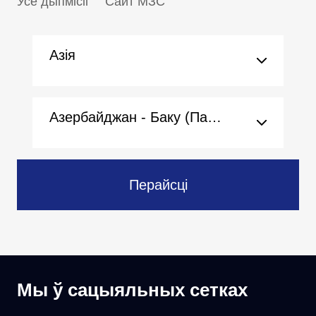
Усе дыпмісіі
Сайт МЗС
Азія
Азербайджан - Баку (Пасольства)
Перайсці
Мы ў сацыяльных сетках