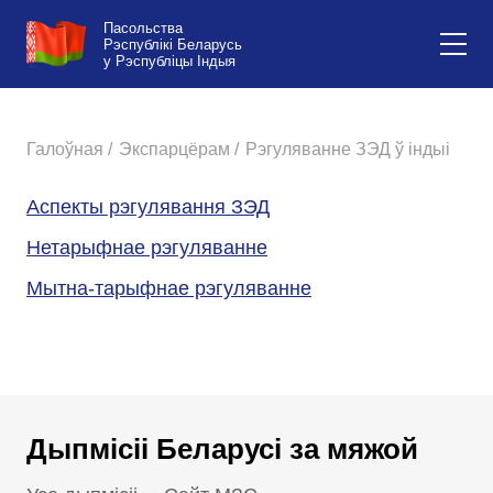
Пасольства
Рэспублікі Беларусь
у Рэспубліцы Індыя
Галоўная /
Экспарцёрам /
Рэгуляванне ЗЭД ў індыі
Аспекты рэгулявання ЗЭД
Нетарыфнае рэгуляванне
Мытна-тарыфнае рэгуляванне
Дыпмісіі Беларусі за мяжой