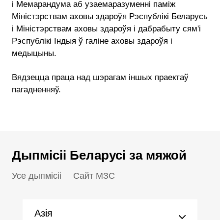
і Мемарандума аб узаемаразуменні паміж
Міністэрствам аховы здароўя Рэспублікі Беларусь
і Міністэрствам аховы здароўя і дабрабыту сям'і
Рэспублікі Індыя ў галіне аховы здароўя і
медыцыны.
Вядзецца праца над шэрагам іншых праектаў
пагадненняў.
Дыпмісіі Беларусі за мяжой
Усе дыпмісіі
Сайт МЗС
Азія