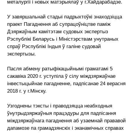
металургіі і новых матэрыялаў у г.Хайдарабадзе.
У завяршальнай стадыі падрыхтоўкі знаходзіцца
праект Пагаднення аб супрацоўніцтве паміж
Дзяржаўным камітэтам судовых экспертыз
Рэспублікі Беларусь і Міністэрствам унутраных
спраў Рэспублікі Індыя ў галіне судовай
экспертызы.
Пасля абмену ратыфікацыйнымі граматамі 5
сакавіка 2020 г. уступіла ў сілу міждзяржаўнае
інвестыцыйнае пагадненне, падпісанае 24 верасня
2018 г. у г.Мінску.
Узгоднены тэксты і праводзяцца неабходныя
ўнутрыдзяржаўныя працэдуры для падпісання
міждзяржаўнага пагаднення аб узаемнай прававой
дапамозе па грамадзянскіх і эканамічных справах