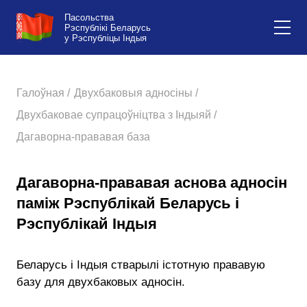
Пасольства
Рэспублікі Беларусь
у Рэспубліцы Індыя
Галоўная /
Двухбаковыя адносіны /
Двухбаковае супрацоўніцтва з Індыяй /
Дагаворна-прававая база
Дагаворна-прававая аснова адносін
паміж Рэспублікай Беларусь і
Рэспублікай Індыя
Беларусь і Індыя стварылі істотную прававую
базу для двухбаковых адносін.