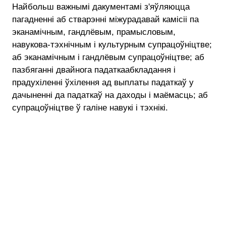
Найбольш важнымі дакументамі з'яўляюцца
пагадненні аб стварэнні міжурадавай камісіі па
эканамічным, гандлёвым, прамысловым,
навукова-тэхнічным і культурным супрацоўніцтве;
аб эканамічным і гандлёвым супрацоўніцтве; аб
пазбяганні двайнога падаткаабкладання і
прадухіленні ўхілення ад выплаты падаткаў у
дачыненні да падаткаў на даходы і маёмасць; аб
супрацоўніцтве ў галіне навукі і тэхнікі.