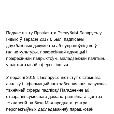
Падчас візіту Прэзідэнта Рэспублікі Беларусь у
Індыю ў верасні 2017 г. былі падпісаны
двухбаковыя дакументы аб супрацоўніцтве ў
галіне культуры, прафесійнай адукацыі і
прафесійнай падрыхтоўкі, маладзёжнай палітыкі,
у нафтагазавай сферы і іншыя.
У верасні 2019 г. Беларускі інстытут сістэмнага
аналізу і інфармацыйнага забеспячэння навукова-
тэхнічнай сферы падпісаў Пагадненне аб
стварэнні сумеснага дэманстрацыйнага Цэнтра
тэхналогій на базе Міжнароднага цэнтра
перспектыўных даследаванняў парашковай