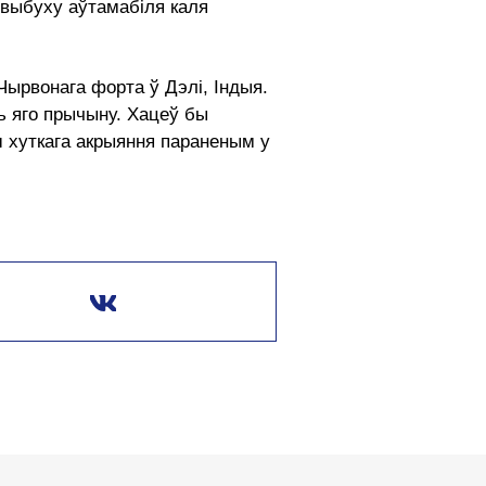
і выбуху аўтамабіля каля
Чырвонага форта ў Дэлі, Індыя.
ь яго прычыну. Хацеў бы
ш хуткага акрыяння параненым у