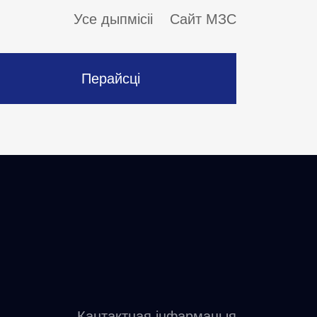
Усе дыпмісіі
Сайт МЗС
Перайсці
Кантактная інфармацыя