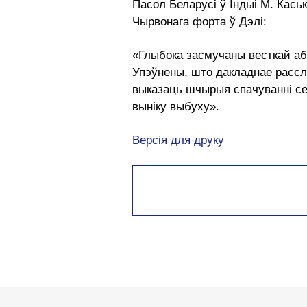
Пасол Беларусі ў Індыі М. Каськ
Чырвонага форта ў Дэлі:
«Глыбока засмучаны весткай аб 
Упэўнены, што дакладнае рассл
выказаць шчырыя спачуванні се
выніку выбуху».
Версія для друку