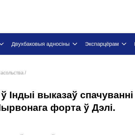
Двухбаковыя адносіны
Экспарцёрам
асольства /
ў Індыі выказаў спачуванні 
ырвонага форта ў Дэлі.