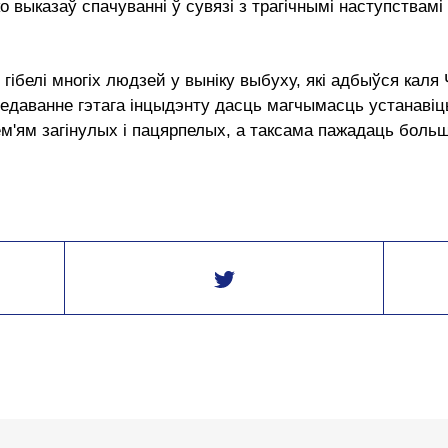
о выказаў спачуванні ў сувязі з трагічнымі наступствам
гібелі многіх людзей у выніку выбуху, які адбыўся каля 
едаванне гэтага інцыдэнту дасць магчымасць устанавіц
м'ям загінулых і пацярпелых, а таксама пажадаць боль