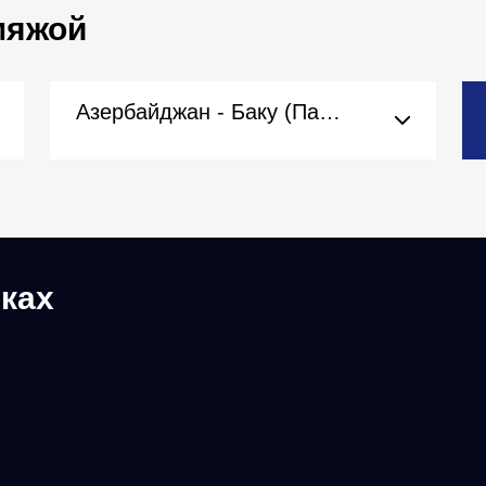
 мяжой
Азербайджан - Баку (Пасольства)
ках