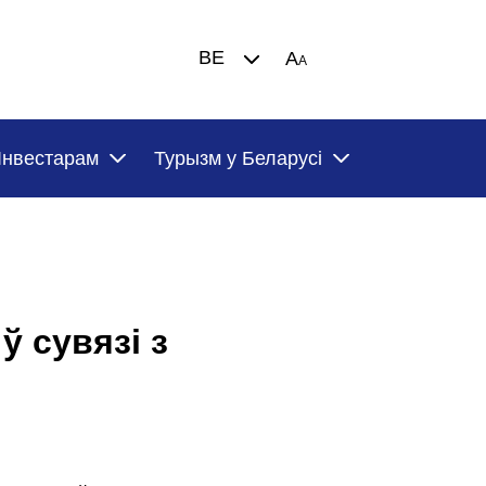
BE
A
A
Iнвестарам
Турызм у Беларусi
ў сувязі з