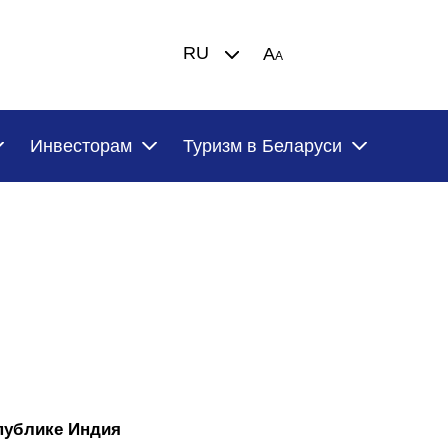
RU
A
A
Инвесторам
Туризм в Беларуси
публике Индия