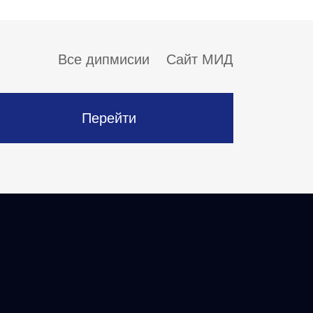
Все дипмисии
Сайт МИД
Перейти