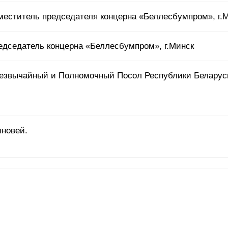
меститель председателя концерна «Беллесбумпром», г.
едседатель концерна «Беллесбумпром», г.Минск
езвычайный и Полномочный Посол Республики Беларус
ыновей.