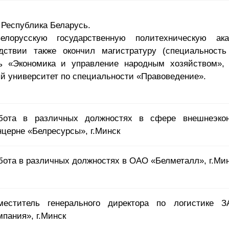
, Республика Беларусь.
лорусскую государственную политехническую ак
дствии также окончил магистратуру (специальность
ь «Экономика и управление народным хозяйством», 2
ый университет по специальности «Правоведение».
бота в различных должностях в сфере внешнеэкон
нцерне «Белресурсы», г.Минск
бота в различных должностях в ОАО «Белметалл», г.Ми
меститель генерального директора по логистике З
мпания», г.Минск