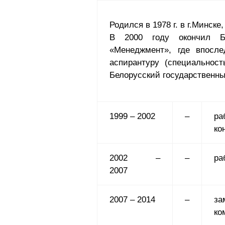
Родился в 1978 г. в г.Минске
В 2000 году окончил Бе
«Менеджмент», где впосле
аспирантуру (специальност
Белорусский государственн
1999 – 2002
–
ра
ко
2002 –
–
ра
2007
2007 – 2014
–
за
ко